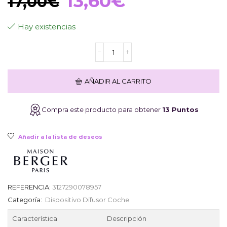
El
El
13,60
€
17,00
€
precio
precio
Hay existencias
Difusor
original
actual
de
Coche
Maison
era:
es:
AÑADIR AL CARRITO
BERGER
con
Pinza
17,00€.
13,60€.
Compra este producto para obtener
13 Puntos
Estivale
Zeste
de
Añadir a la lista de deseos
Verveine
cantidad
REFERENCIA:
3127290078957
Categoría:
Dispositivo Difusor Coche
Característica
Descripción