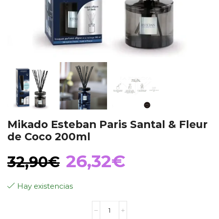
Mikado Esteban Paris Santal & Fleur
de Coco 200ml
El
El
26,32
€
32,90
€
precio
precio
Hay existencias
Mikado
original
actual
Esteban