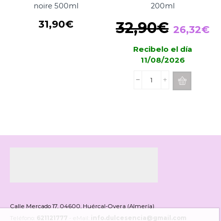
noire 500ml
200ml
El
El
31,90
€
32,90
€
26,32
€
precio
pr
Recibelo el día
original
ac
11/08/2026
era:
es
32,90€.
26
Mikado
Esteban
Paris
Thé
Blanc
&
Ylang
Ylang
200ml
cantidad
Calle Mercado 17, 04600, Huércal-Overa (Almería)
Teléfono:
621121777
- eMail:
info.dulcesencia@gmail.com