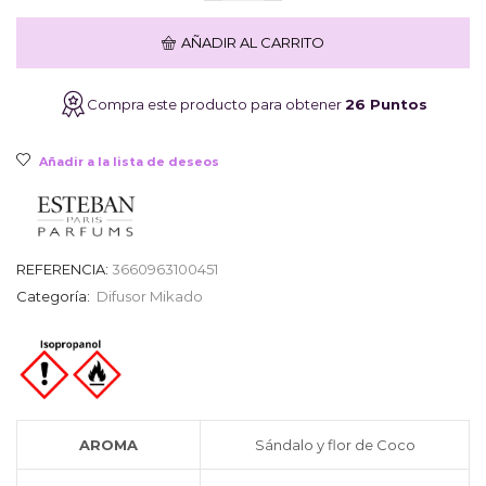
Paris
Santal
era:
es:
AÑADIR AL CARRITO
&
Fleur
de
32,90€.
26,32€.
Compra este producto para obtener
26 Puntos
Coco
200ml
cantidad
Añadir a la lista de deseos
REFERENCIA:
3660963100451
Categoría:
Difusor Mikado
AROMA
Sándalo y flor de Coco