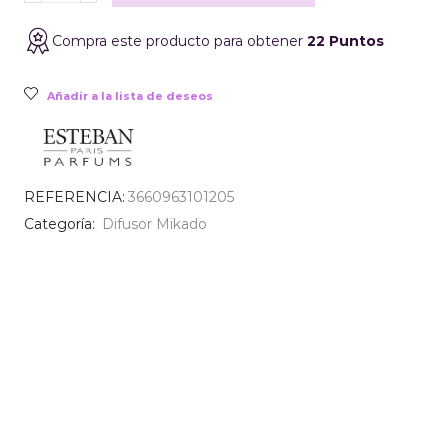
Paris
Légendes
Compra este producto para obtener
22 Puntos
D
´orient
100ml
Añadir a la lista de deseos
cantidad
REFERENCIA:
3660963101205
Categoría:
Difusor Mikado