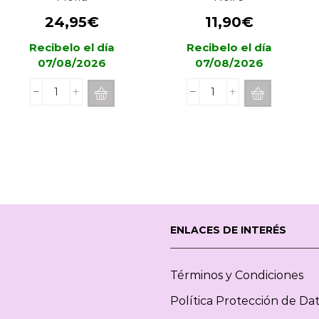
24,95
€
11,90
€
Recibelo el día
Recibelo el día
07/08/2026
07/08/2026
Mikado
Concentrado
BERGAMOTTO
Difusor
DI
ESTEBAN
CALABRIA
PARIS
Cereria
Figue
Mollá
Noire
cantidad
cantidad
ENLACES DE INTERÉS
Términos y Condiciones
Política Protección de Da