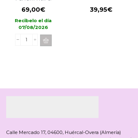
Lumiere
69,00
€
39,95
€
Recibelo el día
07/08/2026
Difusor
ESTEBAN
PARIS
Brume
de
Parfum-
Noir
&
Lumiere
cantidad
Calle Mercado 17, 04600, Huércal-Overa (Almería)