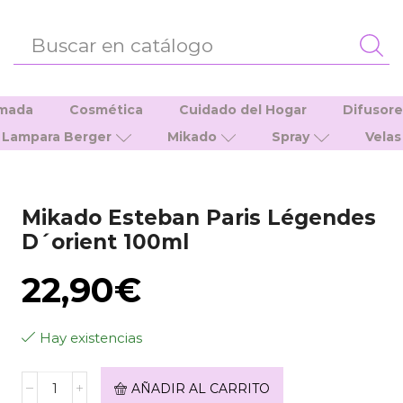
ENTRADA
DE
BÚSQUEDA
umada
Cosmética
Cuidado del Hogar
Difusor
Lampara Berger
Mikado
Spray
Velas
Mikado Esteban Paris Légendes
D´orient 100ml
22,90
€
Hay existencias
Mikado
AÑADIR AL CARRITO
Esteban