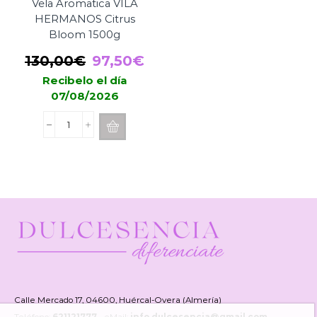
Vela Aromatica VILA
HERMANOS Citrus
Bloom 1500g
El
El
130,00
€
97,50
€
precio
precio
Recibelo el día
07/08/2026
original
actual
era:
es:
Vela
130,00€.
97,50€.
Aromatica
VILA
HERMANOS
Citrus
Bloom
1500g
cantidad
Calle Mercado 17, 04600, Huércal-Overa (Almería)