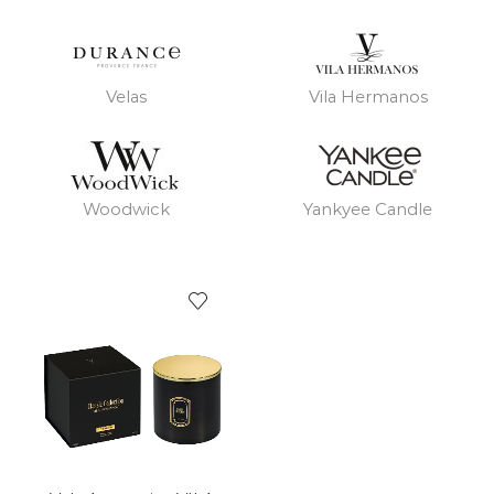
Velas
Vila Hermanos
Woodwick
Yankyee Candle