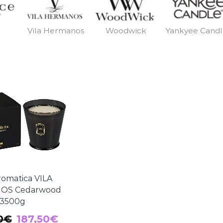
Vila Hermanos
Woodwick
Yankyee Cand
romatica VILA
OS Cedarwood
3500g
El
El
0
€
187,50
€