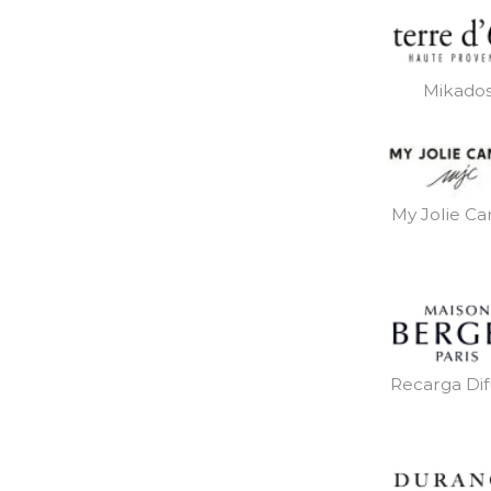
Mikado
My Jolie Ca
Recarga Dif