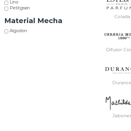
Lino
Petitgrain
Colada
Material Mecha
Algodon
Difusor Co
Duranc
Jabone