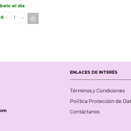
precio
precio
belo el día
original
actual
26
Vela
era:
es:
Aromatica
250,00€.
187,50€.
VILA
HERMANOS
Cedarwood
3500g
cantidad
ENLACES DE INTERÉS
Términos y Condiciones
Política Protección de Da
com
Contáctanos