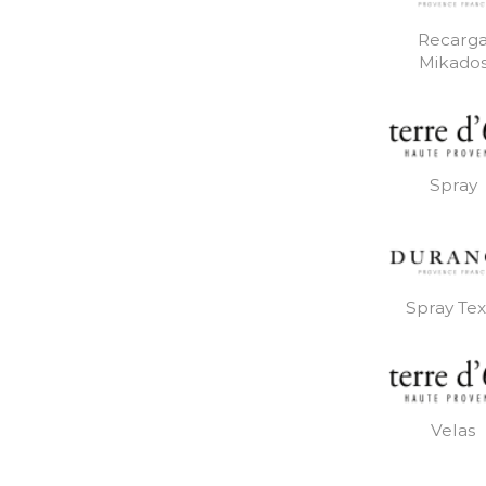
Recarg
Mikado
Spray
Spray Text
Velas