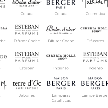
Colada
Colada
Cosmetica
che
Difusor Coche
Difusores
Difusor Coche
e
Esteban
Incienso
Incienso
s
Jabones
Lámparas
Lampe Berge
Catalíticas