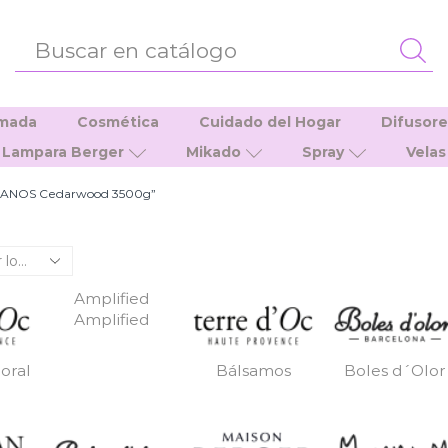
ENTRADA
DE
BÚSQUEDA
umada
Cosmética
Cuidado del Hogar
Difusor
Lampara Berger
Mikado
Spray
Velas
ERMANOS Cedarwood 3500g”
Amplified
Amplified
oral
Bálsamos
Boles d´Olor