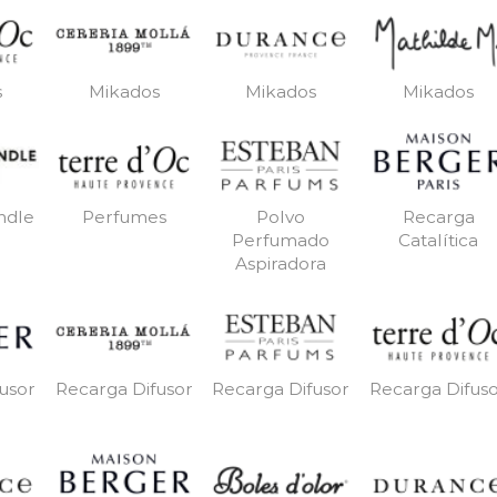
s
Mikados
Mikados
Mikados
ndle
Perfumes
Polvo
Recarga
Perfumado
Catalítica
Aspiradora
usor
Recarga Difusor
Recarga Difusor
Recarga Difus