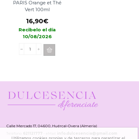
PARIS Orange et Thé
Vert 100ml
16,90
€
Recibelo el día
10/08/2026
Spray
Difusor
ESTEBAN
PARIS
Orange
et
Thé
Vert
100ml
cantidad
Calle Mercado 17, 04600, Huércal-Overa (Almería)
Teléfono:
621121777
- eMail:
info.dulcesencia@gmail.com
Utilizamos cookies propias y de terceros para garantizar el