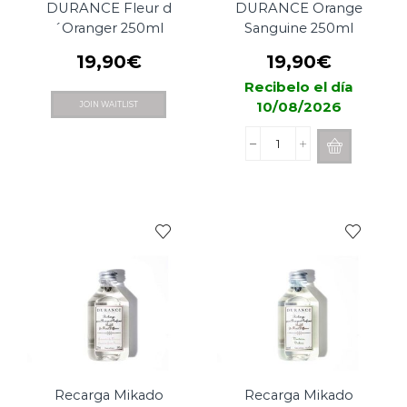
DURANCE Fleur d
DURANCE Orange
´Oranger 250ml
Sanguine 250ml
19,90
€
19,90
€
Recibelo el día
10/08/2026
JOIN WAITLIST
Recarga
Mikado
DURANCE
Orange
Sanguine
250ml
cantidad
Recarga Mikado
Recarga Mikado