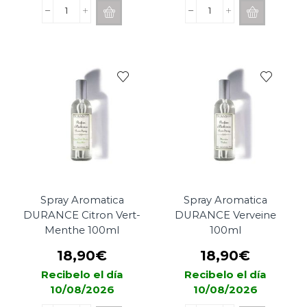
Recarga
Spray
Mikado
Aromatica
ESTEBAN
DURANCE
PARIS
Mandarine
Légendes
Bergamote
d'orient
100ml
500ml
cantidad
cantidad
Spray Aromatica
Spray Aromatica
DURANCE Citron Vert-
DURANCE Verveine
Menthe 100ml
100ml
18,90
€
18,90
€
Recibelo el día
Recibelo el día
10/08/2026
10/08/2026