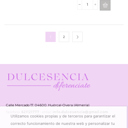
Spray
Aromatica
DURANCE
Camelia
Blanc
100ml
1
2
cantidad
Calle Mercado 17, 04600, Huércal-Overa (Almería)
Teléfono:
621121777
- eMail:
info.dulcesencia@gmail.com
Utilizamos cookies propias y de terceros para garantizar el
correcto funcionamiento de nuestra web y personalizar tu