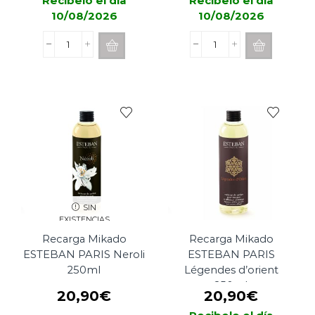
Recibelo el día
Recibelo el día
10/08/2026
10/08/2026
Recarga
Recarga
Mikado
Mikado
ESTEBAN
ESTEBAN
PARIS
PARIS
Teck
Teck
&
&
Tonka
Tonka
250ml
500ml
cantidad
cantidad
SIN
EXISTENCIAS
Recarga Mikado
Recarga Mikado
ESTEBAN PARIS Neroli
ESTEBAN PARIS
250ml
Légendes d’orient
250ml
20,90
€
20,90
€