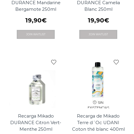
DURANCE Mandarine
DURANCE Camelia
Bergamote 250ml
Blanc 250ml
19,90
€
19,90
€
JOIN WAITLIST
JOIN WAITLIST
SIN
EXISTENCIAS
Recarga Mikado
Recarga de Mikado
DURANCE Citron Vert-
Terre d´Oc UDANI
Menthe 250ml
Coton thé blanc 400ml