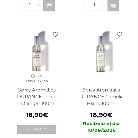
Spray
Spray
Aromatica
Aromatica
DURANCE
DURANCE
Lavande
Orange
100ml
Sanguine
cantidad
100ml
cantidad
SIN
EXISTENCIAS
Spray Aromatica
Spray Aromatica
DURANCE Flor d
DURANCE Camelia
´Oranger 100ml
Blanc 100ml
18,90
€
18,90
€
Recibelo el día
10/08/2026
JOIN WAITLIST