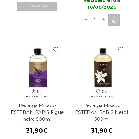
Recibelo el día
10/08/2026
JOIN WAITLIST
Recarga
Mikado
ESTEBAN
PARIS
Légendes
d'orient
250ml
cantidad
SIN
SIN
EXISTENCIAS
EXISTENCIAS
Recarga Mikado
Recarga Mikado
ESTEBAN PARIS Figue
ESTEBAN PARIS Neroli
noire 500ml
500ml
31,90
€
31,90
€