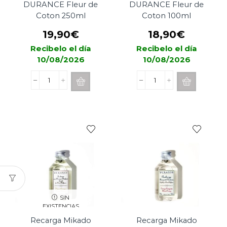
DURANCE Fleur de
DURANCE Fleur de
Coton 250ml
Coton 100ml
19,90
€
18,90
€
Recibelo el día
Recibelo el día
10/08/2026
10/08/2026
Recarga
Spray
Mikado
Aromatica
DURANCE
DURANCE
Fleur
Fleur
de
de
Coton
Coton
250ml
100ml
cantidad
cantidad
SIN
EXISTENCIAS
Recarga Mikado
Recarga Mikado