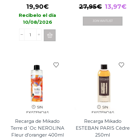
El
El
19,90
€
27,95
€
13,97
€
precio
pre
Recibelo el día
10/08/2026
JOIN WAITLIST
original
actu
era:
es:
Recarga
27,95€.
13,9
Mikado
DURANCE
Citron
Vert-
Menthe
250ml
cantidad
SIN
SIN
EXISTENCIAS
EXISTENCIAS
Recarga de Mikado
Recarga Mikado
Terre d´Oc NEROLINA
ESTEBAN PARIS Cèdre
Fleur d’oranger 400ml
250ml