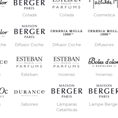
Colada
Colada
Cosmetica
Difusor Coche
Difusor Coche
Difusores
che
e
Esteban
Incienso
Incienso
s
Jabones
Lámparas
Lampe Berge
Catalíticas