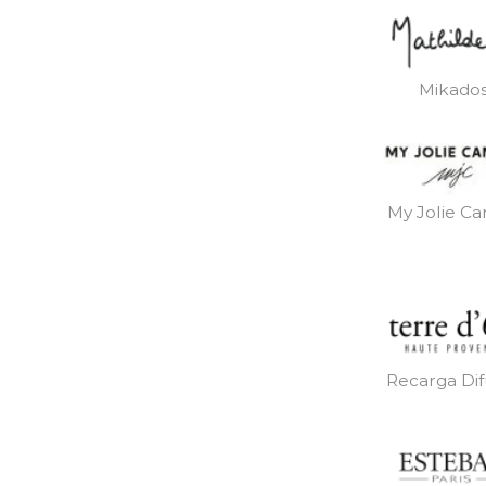
Mikado
My Jolie Ca
Recarga Dif