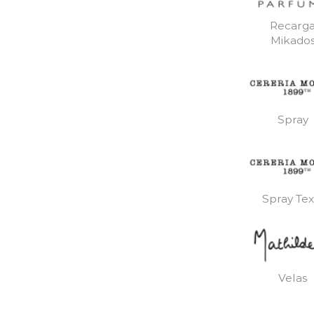
Recarg
Mikado
Spray
Spray Text
Velas