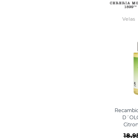
Velas
Recambi
D´OLO
Citro
Fragancia
18,9