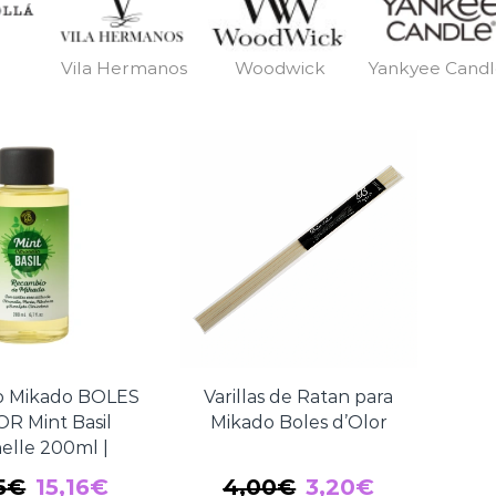
Vila Hermanos
Woodwick
Yankyee Cand
o Mikado BOLES
Varillas de Ratan para
R Mint Basil
Mikado Boles d’Olor
nelle 200ml |
 Fresca y Herbal
El
El
El
El
5
€
15,16
€
4,00
€
3,20
€