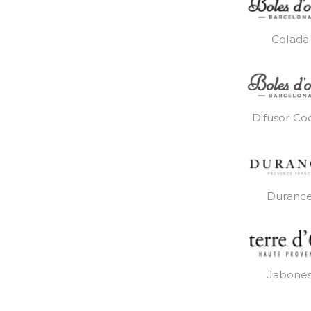
Colada
Difusor Co
Duranc
Jabone