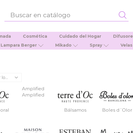
ENTRADA
DE
BÚSQUEDA
umada
Cosmética
Cuidado del Hogar
Difusor
Lampara Berger
Mikado
Spray
Velas
Amplified
Amplified
oral
Bálsamos
Boles d´Olor