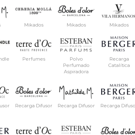
s
Mikados
Mikados
Mikados
ndle
Perfumes
Polvo
Recarga
Perfumado
Catalítica
Aspiradora
usor
Recarga Difusor
Recarga Difusor
Recarga Difus