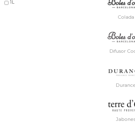
1L
Colada
Difusor Co
Duranc
Jabone