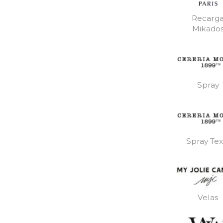
Recarg
Mikado
Spray
Spray Text
Velas