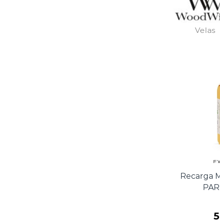
Velas
E
Recarga 
PARI
5