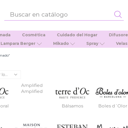
ENTRADA
DE
BÚSQUEDA
umada
Cosmética
Cuidado del Hogar
Difusor
Lampara Berger
Mikado
Spray
Velas
inado”
Amplified
Amplified
oral
Bálsamos
Boles d´Olor