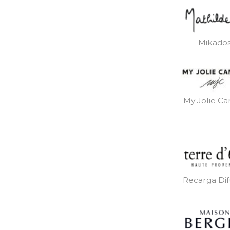
Mikado
My Jolie Ca
Recarga Dif