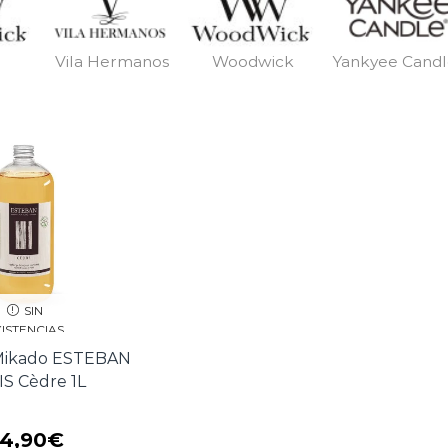
Vila Hermanos
Woodwick
Yankyee Cand
SIN
XISTENCIAS
Mikado ESTEBAN
S Cèdre 1L
4,90
€