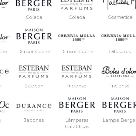
Colada
Colada
Cosmetica
Difusor Coche
Difusor Coche
Difusores
che
e
Esteban
Incienso
Incienso
s
Jabones
Lámparas
Lampe Berge
Catalíticas