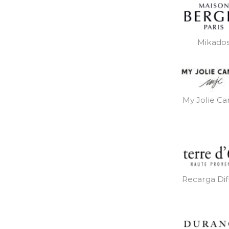
Mikado
My Jolie Ca
Recarga Dif