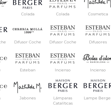
Colada
Colada
Cosmetica
che
Difusor Coche
Difusor Coche
Difusores
e
Esteban
Incienso
Incienso
s
Jabones
Lámparas
Lampe Berge
Catalíticas