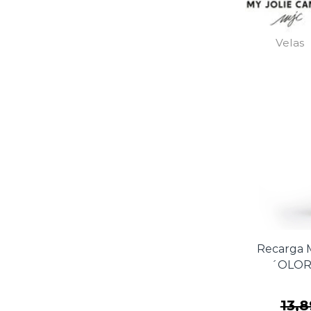
Velas
Recarga 
´OLOR
13,8