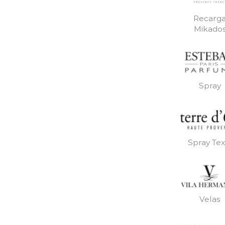
Recarg
Mikado
Spray
Spray Text
Velas