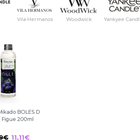
Vila Hermanos
Woodwick
Yankyee Cand
Mikado BOLES D
 Figue 200ml
El
El
9
€
11,11
€