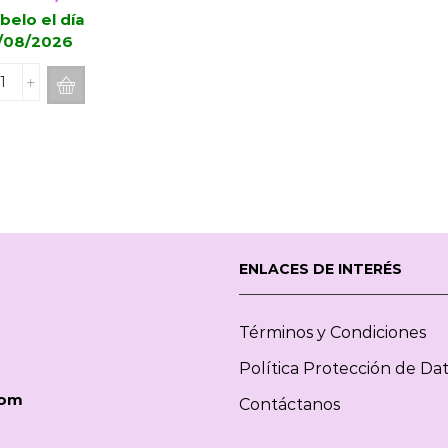
precio
precio
belo el día
/08/2026
original
actual
era:
es:
Recarga
13,89€.
11,11€.
Mikado
BOLES
D
´OLOR
Figue
200ml
cantidad
ENLACES DE INTERÉS
Términos y Condiciones
Política Protección de Da
com
Contáctanos