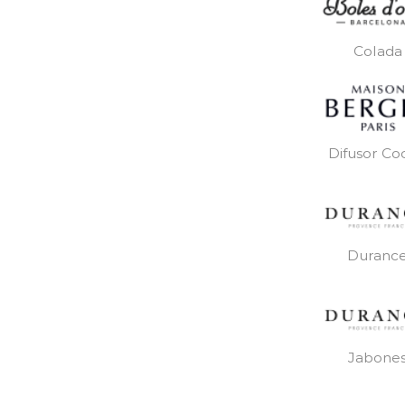
Colada
Difusor Co
Duranc
Jabone