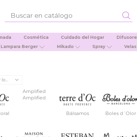
ENTRADA
DE
BÚSQUEDA
umada
Cosmética
Cuidado del Hogar
Difusor
Lampara Berger
Mikado
Spray
Velas
Amplified
Amplified
oral
Bálsamos
Boles d´Olor