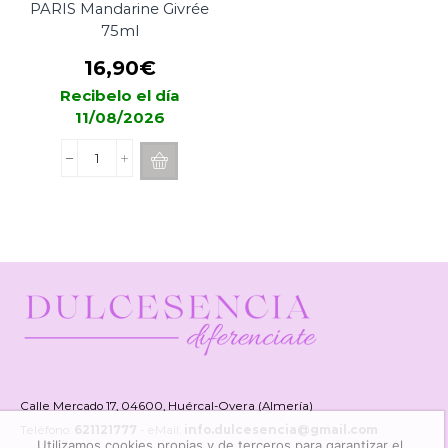
PARIS Mandarine Givrée
75ml
16,90
€
Recibelo el día
11/08/2026
Spray
Difusor
ESTEBAN
PARIS
Mandarine
Givrée
75ml
cantidad
Calle Mercado 17, 04600, Huércal-Overa (Almería)
Teléfono:
621121777
- eMail:
info.dulcesencia@gmail.com
Utilizamos cookies propias y de terceros para garantizar el