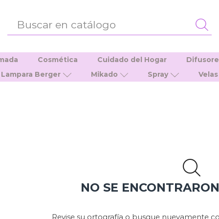
ENTRADA
DE
BÚSQUEDA
umada
Cosmética
Cuidado del Hogar
Difusor
Lampara Berger
Mikado
Spray
Velas
NO SE ENCONTRARO
Revise su ortografía o busque nuevamente co