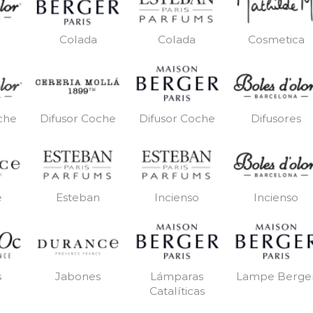
Colada
Colada
Cosmetica
Difusor Coche
Difusor Coche
Difusores
che
e
Esteban
Incienso
Incienso
s
Jabones
Lámparas
Lampe Berge
Catalíticas