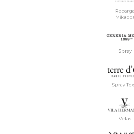
Recarg
Mikado
Spray
Spray Text
Velas