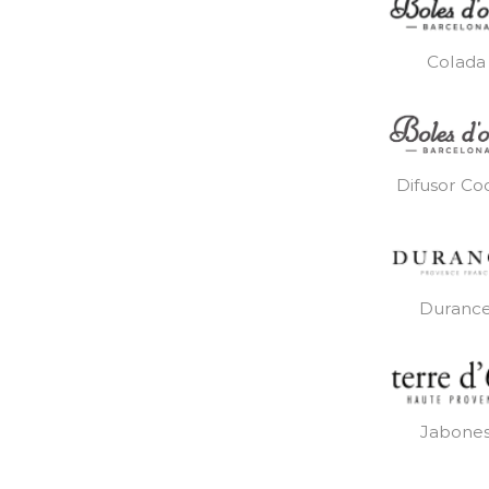
Colada
Difusor Co
Duranc
Jabone