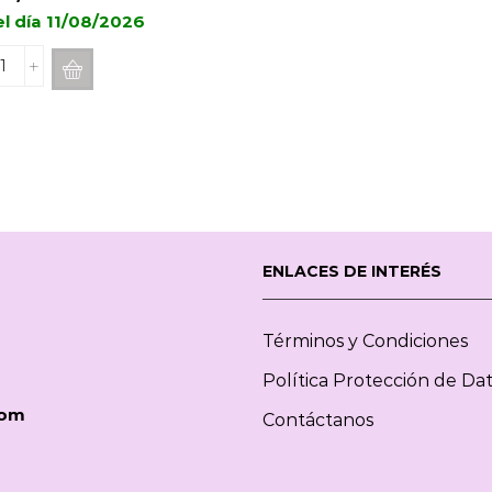
el día 11/08/2026
Perfume
Para
Colada
Wash
Up
BOLES
D
´OLOR
Radiant
ENLACES DE INTERÉS
Orchid
500ml
cantidad
Términos y Condiciones
Política Protección de Da
com
Contáctanos