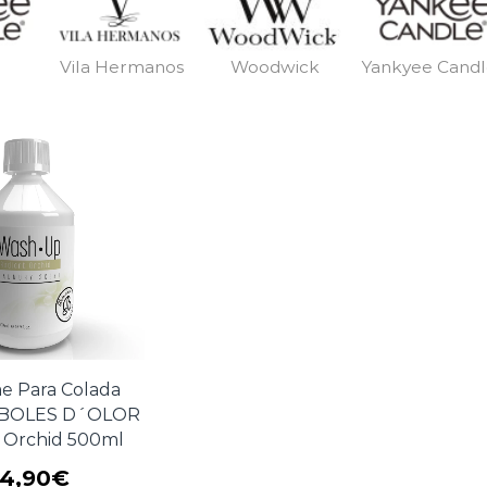
Vila Hermanos
Woodwick
Yankyee Cand
e Para Colada
 BOLES D´OLOR
 Orchid 500ml
4,90
€