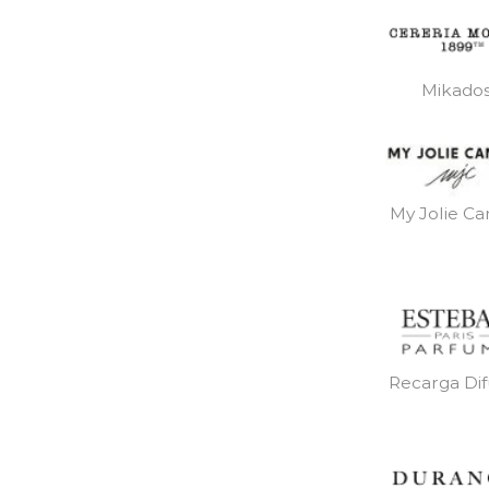
Mikado
My Jolie Ca
Recarga Dif