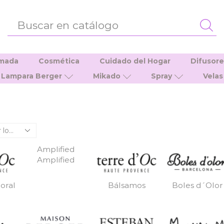
ENTRADA
DE
BÚSQUEDA
umada
Cosmética
Cuidado del Hogar
Difusor
Lampara Berger
Mikado
Spray
Velas
Amplified
Amplified
oral
Bálsamos
Boles d´Olor