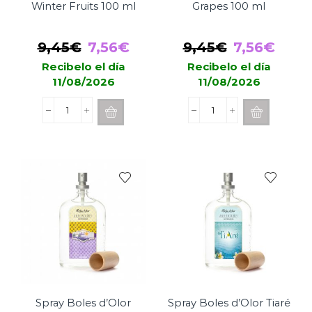
Winter Fruits 100 ml
Grapes 100 ml
El
El
El
El
9,45
€
7,56
€
9,45
€
7,56
€
precio
precio
precio
prec
Recibelo el día
Recibelo el día
11/08/2026
11/08/2026
original
actual
original
actu
era:
es:
era:
es:
Spray
Spray
9,45€.
7,56€.
9,45€.
7,56
Boles
Boles
d'Olor
d'Olor
Winter
Red
Fruits
Grapes
100
100
ml
ml
cantidad
cantidad
Spray Boles d’Olor
Spray Boles d’Olor Tiaré