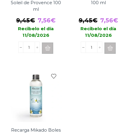
Soleil de Provence 100
100 ml
ml
El
El
El
El
9,45
€
7,56
€
9,45
€
7,56
€
precio
precio
precio
prec
Recibelo el día
Recibelo el día
11/08/2026
11/08/2026
original
actual
original
actu
era:
es:
era:
es:
Spray
Spray
9,45€.
7,56€.
9,45€.
7,56
Boles
Boles
d'Olor
d'Olor
Soleil
Tiaré
de
100
Provence
ml
100
cantidad
ml
cantidad
Recarga Mikado Boles