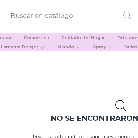
ENTRADA
DE
BÚSQUEDA
umada
Cosmética
Cuidado del Hogar
Difusor
Lampara Berger
Mikado
Spray
Velas
NO SE ENCONTRARO
Revise su ortografía o busque nuevamente co