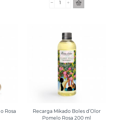
Bruma
s:
era:
es:
Boles
,18€.
11,65€.
9,32€.
d'Olor
Verbena
50
ml
cantidad
lo Rosa
Recarga Mikado Boles d’Olor
Pomelo Rosa 200 ml