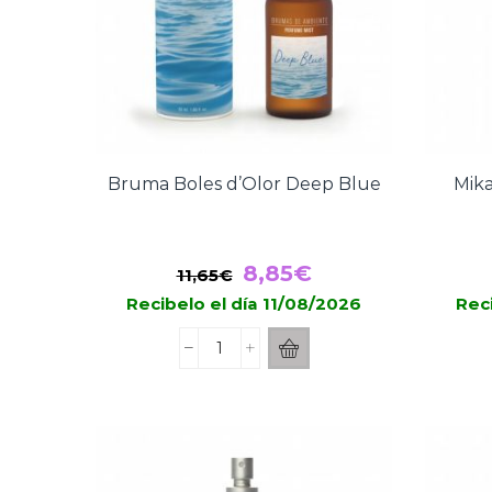
Bruma Boles d’Olor Deep Blue
Mika
El
El
8,85
€
11,65
€
precio
precio
Recibelo el día 11/08/2026
Reci
original
actual
Bruma
era:
es:
Boles
11,65€.
8,85€.
d'Olor
Deep
Blue
cantidad