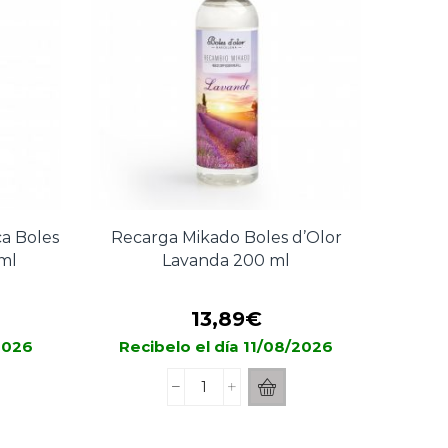
200
ml
cantidad
ca Boles
Recarga Mikado Boles d’Olor
ml
Lavanda 200 ml
13,89
€
/2026
Recibelo el día 11/08/2026
Recarga
Mikado
Boles