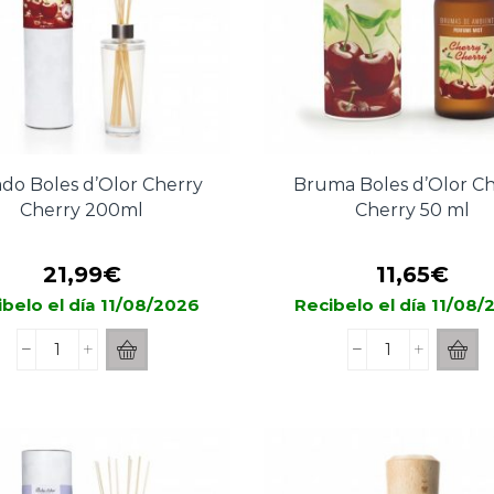
do Boles d’Olor Cherry
Bruma Boles d’Olor Ch
Cherry 200ml
Cherry 50 ml
21,99
€
11,65
€
belo el día 11/08/2026
Recibelo el día 11/08
Mikado
Bruma
Boles
Boles
d'Olor
d'Olor
Cherry
Cherry
Cherry
Cherry
200ml
50