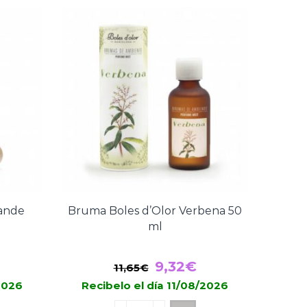
d’Olor
Lavanda
200
ml
cantidad
vande
Bruma Boles d’Olor Verbena 50
ml
l
El
El
9,32
€
11,65
€
recio
precio
precio
/2026
Recibelo el día 11/08/2026
l
ctual
original
actual