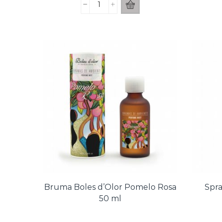
Incienso
Boles
de
Olor
Lavande
Pack
16
Sticks
cantidad
Bruma Boles d’Olor Pomelo Rosa
Spra
50 ml