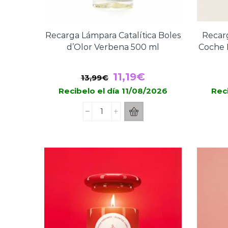
Recarga Lámpara Catalítica Boles
Recar
d’Olor Verbena 500 ml
Coche
El
El
11,19
€
13,99
€
precio
precio
Recibelo el día 11/08/2026
Reci
original
actual
Recarga
era:
es:
Lámpara
13,99€.
11,19€.
Catalítica
Boles
d’Olor
Verbena
500
ml
cantidad