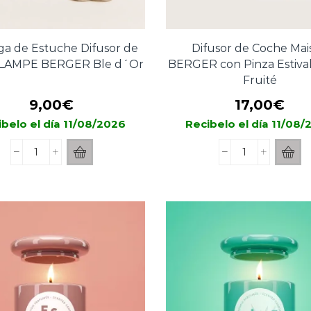
ga de Estuche Difusor de
Difusor de Coche Mai
 LAMPE BERGER Ble d´Or
BERGER con Pinza Estival
Fruité
9,00
€
17,00
€
belo el día 11/08/2026
Recibelo el día 11/08
Recarga
Difusor
de
de
Estuche
Coche
Difusor
Maison
de
BERGER
Coche
con
LAMPE
Pinza
BERGER
Estivale
Ble
Soleil
d
Fruité
´Or
cantidad