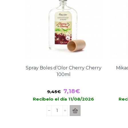
Spray Boles d’Olor Cherry Cherry
Mika
100ml
El
El
7,18
€
9,45
€
precio
precio
Recibelo el día 11/08/2026
Reci
original
actual
Spray
era:
es:
Boles
9,45€.
7,18€.
d'Olor