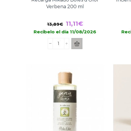
Verbena 200 ml
El
El
11,11
€
13,89
€
precio
precio
Recibelo el día 11/08/2026
Reci
original
actual
Recarga
era:
es:
Mikado
13,89€.
11,11€.
Boles
d’Olor
Verbena
200
ml
cantidad