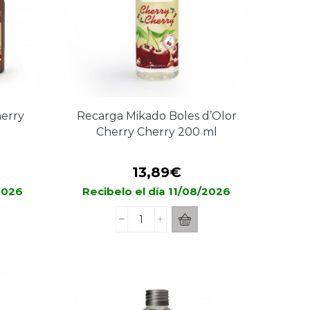
erry
Recarga Mikado Boles d’Olor
Cherry Cherry 200 ml
13,89
€
/2026
Recibelo el día 11/08/2026
Recarga
Mikado
Boles
d’Olor
Cherry
Cherry