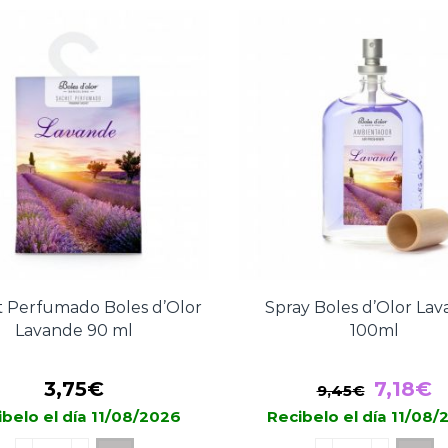
Lavande
Boles
200ml
d’Olor
cantidad
Lavande
500
ml
cantidad
 Perfumado Boles d’Olor
Spray Boles d’Olor La
Lavande 90 ml
100ml
El
E
3,75
€
7,18
€
9,45
€
precio
p
belo el día 11/08/2026
Recibelo el día 11/08
origina
a