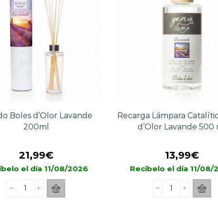
cantidad
ml
cantidad
do Boles d’Olor Lavande
Recarga Lámpara Catalíti
200ml
d’Olor Lavande 500 
21,99
€
13,99
€
belo el día 11/08/2026
Recibelo el día 11/08
Mikado
Recarga
Boles
Lámpara
d'Olor
Catalítica