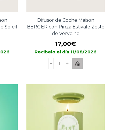
son
Difusor de Coche Maison
e Soleil
BERGER con Pinza Estivale Zeste
de Verveine
17,00
€
/2026
Recibelo el día 11/08/2026
Difusor
de
Coche
Maison
BERGER
con
Pinza
Estivale
Zeste
de
Verveine