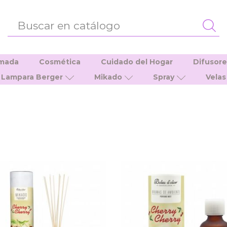
ENTRADA
DE
BÚSQUEDA
umada
Cosmética
Cuidado del Hogar
Difusor
Lampara Berger
Mikado
Spray
Velas