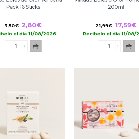
Pack 16 Sticks
200ml
El
El
El
2,80
€
17,59
€
3,50
€
21,99
€
precio
precio
precio
belo el día 11/08/2026
Recibelo el día 11/08
original
actual
original
Incienso
Mikado
era:
es:
era:
Boles
Boles
3,50€.
2,80€.
21,99€.
de
d'Olor
Olor
Pomelo
Verbena
Rosa
Pack
200ml
16
cantidad
Sticks
cantidad