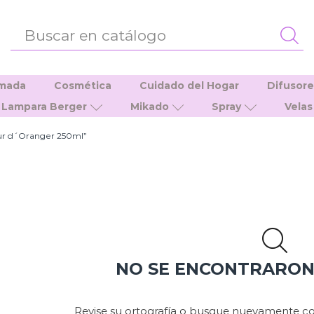
ENTRADA
DE
BÚSQUEDA
umada
Cosmética
Cuidado del Hogar
Difusor
Lampara Berger
Mikado
Spray
Velas
eur d´Oranger 250ml”
NO SE ENCONTRARO
Revise su ortografía o busque nuevamente co