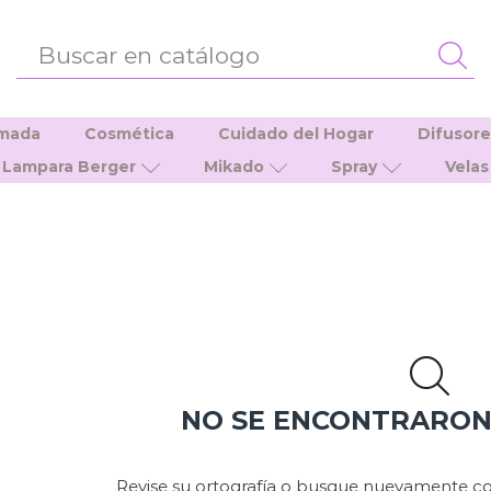
ENTRADA
DE
BÚSQUEDA
umada
Cosmética
Cuidado del Hogar
Difusor
Lampara Berger
Mikado
Spray
Velas
NO SE ENCONTRARO
Revise su ortografía o busque nuevamente co