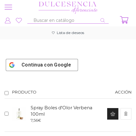
Entrada
de
Lista de deseos
búsqueda
Continua con
Google
PRODUCTO
ACCIÓN
Spray Boles d'Olor Verbena
100ml
7,56
€