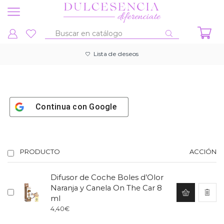
Entrada
de
Lista de deseos
búsqueda
Continua con
Google
PRODUCTO
ACCIÓN
Difusor de Coche Boles d’Olor
Naranja y Canela On The Car 8
ml
4,40
€