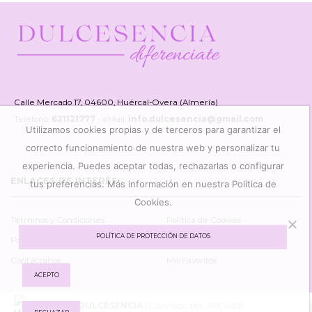
Calle Mercado 17, 04600, Huércal-Overa (Almería)
Teléfono:
621121777
- eMail:
info.dulcesencia@gmail.com
Utilizamos cookies propias y de terceros para garantizar el
correcto funcionamiento de nuestra web y personalizar tu
experiencia. Puedes aceptar todas, rechazarlas o configurar
ENLACES DE INTERÉS
tus preferencias. Más información en nuestra Política de
Cookies.
Términos y Condiciones
Política de Cookies
POLÍTICA DE PROTECCIÓN DE DATOS
Política Protección de Datos
Mi Cuenta
Contáctanos
Mis Favoritos
ACEPTO
©
DULCESENCIA
| Diseñado por SPEWEB